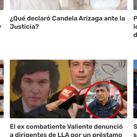
¿Qué declaró Candela Arizaga ante la
P
y
Justicia?
l
d
El ex combatiente Valiente denunció
S
a dirigentes de LLA por un préstamo
s