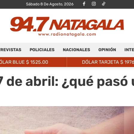
Sábado 8 De Agosto, 2026
REVISTAS
POLICIALES
NACIONALES
OPINIÓN
INT
Radio
ÓLAR BLUE $
1525.00
DÓLAR TARJETA $
197
7 de abril: ¿qué pasó
Natagalá