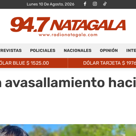
Lunes 10 De Agosto, 2026
REVISTAS
POLICIALES
NACIONALES
OPINIÓN
INT
Radio
ÓLAR BLUE $
1525.00
DÓLAR TARJETA $
197
n avasallamiento haci
Natagalá