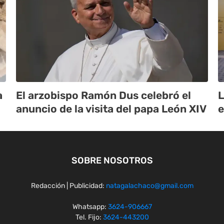
a
El arzobispo Ramón Dus celebró el
L
anuncio de la visita del papa León XIV
e
SOBRE NOSOTROS
Redacción | Publicidad:
natagalachaco@gmail.com
Whatsapp:
3624-906667
Tel. Fijo:
3624-443200