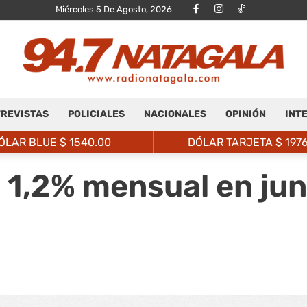
Miércoles 5 De Agosto, 2026
REVISTAS
POLICIALES
NACIONALES
OPINIÓN
INT
Radio
ÓLAR BLUE $
1540.00
DÓLAR TARJETA $
197
 1,2% mensual en juni
Natagalá