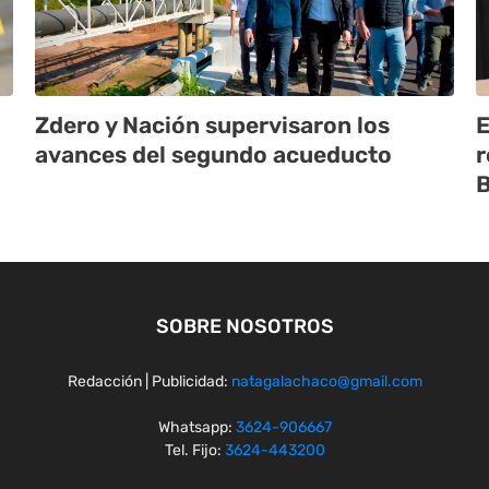
Zdero y Nación supervisaron los
E
avances del segundo acueducto
r
B
SOBRE NOSOTROS
Redacción | Publicidad:
natagalachaco@gmail.com
Whatsapp:
3624-906667
Tel. Fijo:
3624-443200