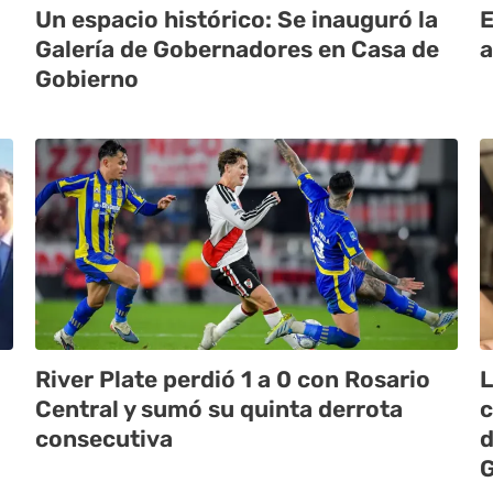
Un espacio histórico: Se inauguró la
E
Galería de Gobernadores en Casa de
a
Gobierno
River Plate perdió 1 a 0 con Rosario
L
Central y sumó su quinta derrota
c
consecutiva
d
G