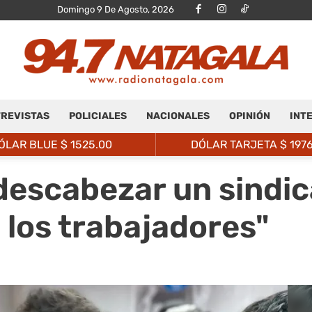
Domingo 9 De Agosto, 2026
REVISTAS
POLICIALES
NACIONALES
OPINIÓN
INT
Radio
ÓLAR BLUE $
1525.00
DÓLAR TARJETA $
197
descabezar un sindic
a los trabajadores"
Natagalá