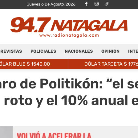
Jueves 6 De Agosto, 2026
REVISTAS
POLICIALES
NACIONALES
OPINIÓN
INT
Radio
ÓLAR BLUE $
1540.00
DÓLAR TARJETA $
197
o de Politikón: “el 
 roto y el 10% anual 
Natagalá