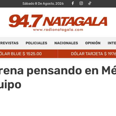
Sábado 8 De Agosto, 2026
REVISTAS
POLICIALES
NACIONALES
OPINIÓN
INT
Radio
ÓLAR BLUE $
1525.00
DÓLAR TARJETA $
197
rena pensando en Méx
uipo
Natagalá