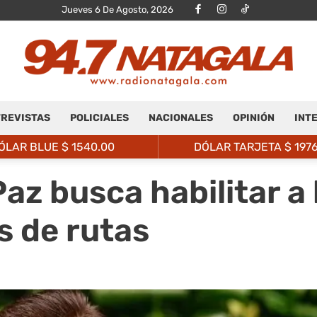
Jueves 6 De Agosto, 2026
REVISTAS
POLICIALES
NACIONALES
OPINIÓN
INT
Radio
ÓLAR BLUE $
1540.00
DÓLAR TARJETA $
197
Paz busca habilitar a 
s de rutas
Natagalá