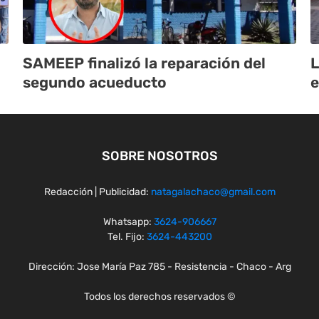
SAMEEP finalizó la reparación del
L
segundo acueducto
e
SOBRE NOSOTROS
Redacción | Publicidad:
natagalachaco@gmail.com
Whatsapp:
3624-906667
Tel. Fijo:
3624-443200
Dirección: Jose María Paz 785 - Resistencia - Chaco - Arg
Todos los derechos reservados ©