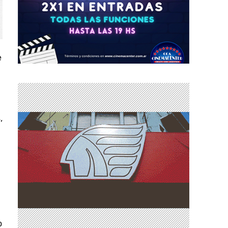
e
,
o