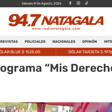
Sábado 8 De Agosto, 2026
REVISTAS
POLICIALES
NACIONALES
OPINIÓN
INT
Radio
ÓLAR BLUE $
1525.00
DÓLAR TARJETA $
197
rograma “Mis Derech
Natagalá