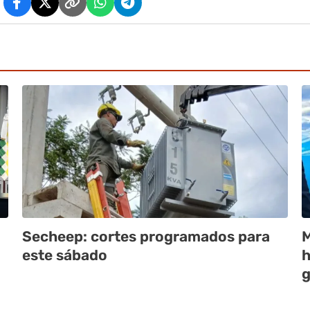
Secheep: cortes programados para
M
este sábado
h
g