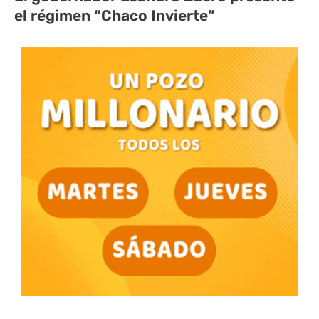
el régimen “Chaco Invierte”