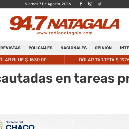
Viernes 7 De Agosto, 2026
REVISTAS
POLICIALES
NACIONALES
OPINIÓN
INT
Radio
ÓLAR BLUE $
1530.00
DÓLAR TARJETA $
197
autadas en tareas p
Natagalá