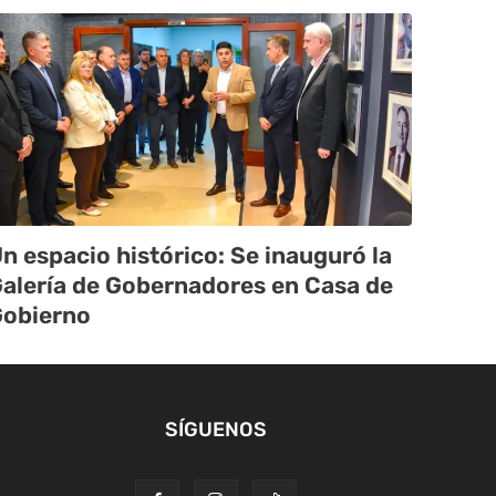
n espacio histórico: Se inauguró la
alería de Gobernadores en Casa de
obierno
SÍGUENOS