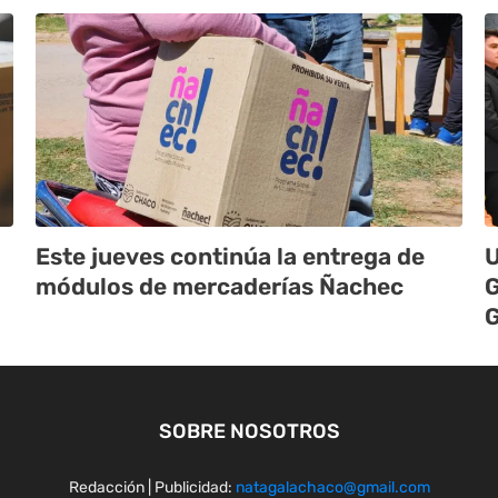
Este jueves continúa la entrega de
U
módulos de mercaderías Ñachec
G
G
SOBRE NOSOTROS
Redacción | Publicidad:
natagalachaco@gmail.com