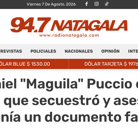
Viernes 7 De Agosto, 2026
REVISTAS
POLICIALES
NACIONALES
OPINIÓN
INT
Radio
ÓLAR BLUE $
1530.00
DÓLAR TARJETA $
197
el "Maguila" Puccio e
 que secuestró y as
Natagalá
enía un documento fa