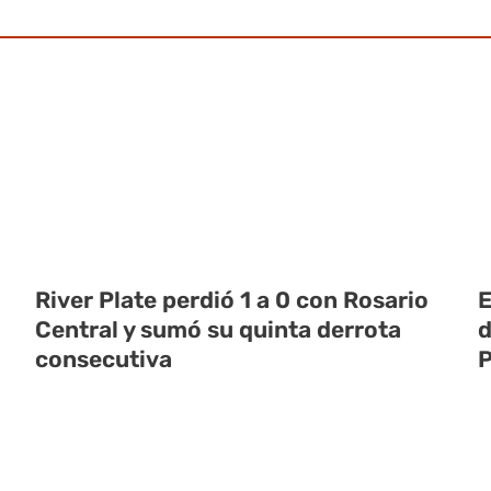
River Plate perdió 1 a 0 con Rosario
E
Central y sumó su quinta derrota
d
consecutiva
P