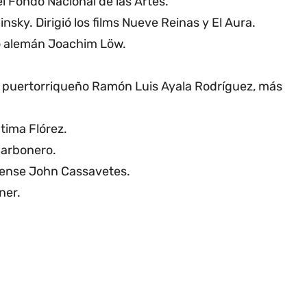
l Fondo Nacional de las Artes.
nsky. Dirigió los films Nueve Reinas y El Aura.
co alemán Joachim Löw.
o puertorriqueño Ramón Luis Ayala Rodríguez, más
átima Flórez.
Carbonero.
idense John Cassavetes.
ner.