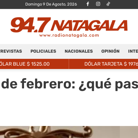
Domingo 9 De Agosto, 2026
REVISTAS
POLICIALES
NACIONALES
OPINIÓN
INT
Radio
ÓLAR BLUE $
1525.00
DÓLAR TARJETA $
197
 de febrero: ¿qué pa
Natagalá