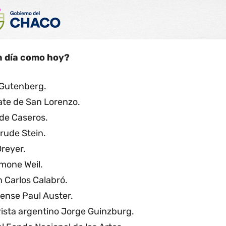
n día como hoy?
 Gutenberg.
bate de San Lorenzo.
 de Caseros.
rude Stein.
Dreyer.
imone Weil.
 Carlos Calabró.
dense Paul Auster.
rista argentino Jorge Guinzburg.