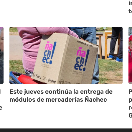
i
t
l
Este jueves continúa la entrega de
P
módulos de mercaderías Ñachec
p
e
r
G