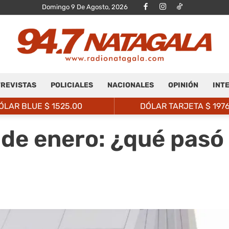
Domingo 9 De Agosto, 2026
REVISTAS
POLICIALES
NACIONALES
OPINIÓN
INT
Radio
ÓLAR BLUE $
1525.00
DÓLAR TARJETA $
197
 de enero: ¿qué pasó
Natagalá