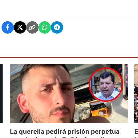
La querella pedirá prisión perpetua
E