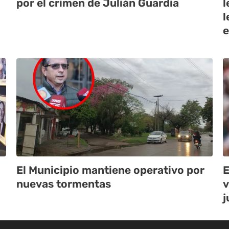
por el crimen de Julián Guardia
l
l
e
El Municipio mantiene operativo por
E
nuevas tormentas
v
j