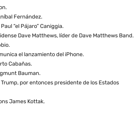
on.
Aníbal Fernández.
Paul “el Pájaro” Caniggia.
idense Dave Matthews, líder de Dave Matthews Band.
bbio.
munica el lanzamiento del iPhone.
erto Cabañas.
 Zygmunt Bauman.
 Trump, por entonces presidente de los Estados
ions James Kottak.