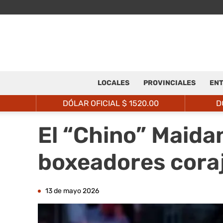
LOCALES
PROVINCIALES
ENT
DÓLAR OFICIAL $
1520.00
D
El “Chino” Maidan
boxeadores cora
13 de mayo 2026