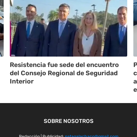
Resistencia fue sede del encuentro
P
del Consejo Regional de Seguridad
c
Interior
a
e
SOBRE NOSOTROS
Redacción | Publicidad:
natagalachaco@gmail.com