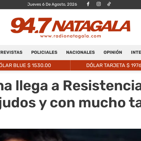
Jueves 6 De Agosto, 2026
REVISTAS
POLICIALES
NACIONALES
OPINIÓN
INT
Radio
ÓLAR BLUE $
1530.00
DÓLAR TARJETA $
197
a llega a Resistencia
judos y con mucho ta
Natagalá