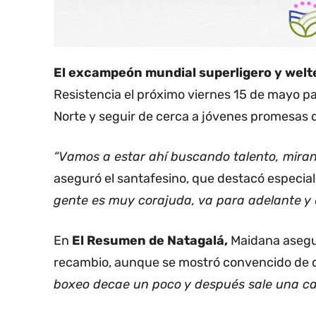
El excampeón mundial superligero y welt
Resistencia el próximo viernes 15 de mayo par
Norte y seguir de cerca a jóvenes promesas d
“Vamos a estar ahí buscando talento, mira
aseguró el santafesino, que destacó especialm
gente es muy corajuda, va para adelante y e
En
El Resumen de Natagalá,
Maidana asegur
recambio, aunque se mostró convencido de 
boxeo decae un poco y después sale una ca