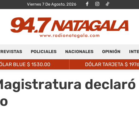
Viernes 7 De Agosto, 2026
REVISTAS
POLICIALES
NACIONALES
OPINIÓN
INT
Radio
ÓLAR BLUE $
1530.00
DÓLAR TARJETA $
197
 Magistratura declaró
ño
Natagalá