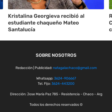
Kristalina Georgieva recibió al
R
estudiante chaqueño Mateo
C
Santalucía
c
SOBRE NOSOTROS
Redacción | Publicidad:
natagalachaco@gmail.com
Whatsapp:
3624-906667
Tel. Fijo:
3624-443200
Dirección: Jose María Paz 785 - Resistencia - Chaco - Arg
Todos los derechos reservados ©