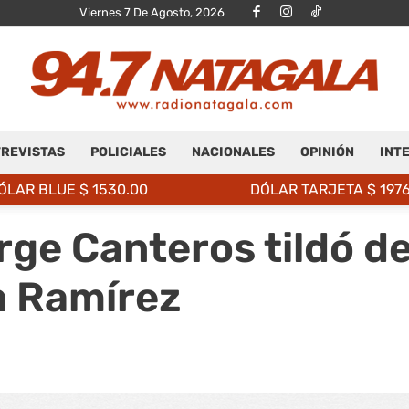
Viernes 7 De Agosto, 2026
REVISTAS
POLICIALES
NACIONALES
OPINIÓN
INT
Radio
ÓLAR BLUE $
1530.00
DÓLAR TARJETA $
197
rge Canteros tildó de
 Ramírez
Natagalá