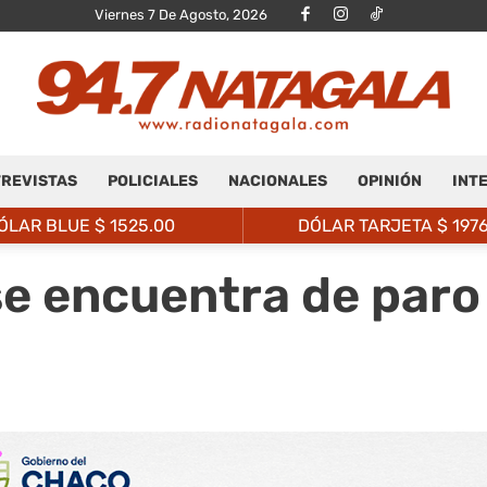
Viernes 7 De Agosto, 2026
REVISTAS
POLICIALES
NACIONALES
OPINIÓN
INT
Radio
ÓLAR BLUE $
1525.00
DÓLAR TARJETA $
197
 se encuentra de par
Natagalá