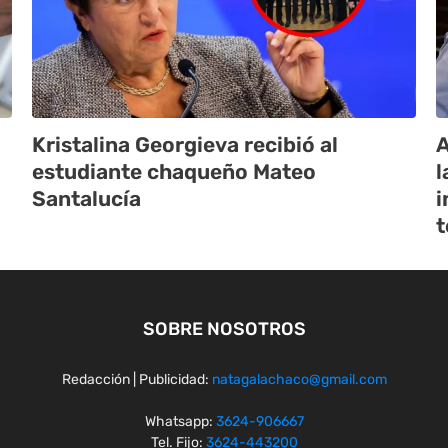
Kristalina Georgieva recibió al
A
estudiante chaqueño Mateo
l
Santalucía
i
t
SOBRE NOSOTROS
Redacción | Publicidad:
natagalachaco@gmail.com
Whatsapp:
3624-906667
Tel. Fijo:
3624-443200