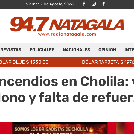
Viernes 7 De Agosto, 2026
REVISTAS
POLICIALES
NACIONALES
OPINIÓN
INT
Radio
ÓLAR BLUE $
1530.00
DÓLAR TARJETA $
197
ncendios en Cholila:
no y falta de refue
Natagalá