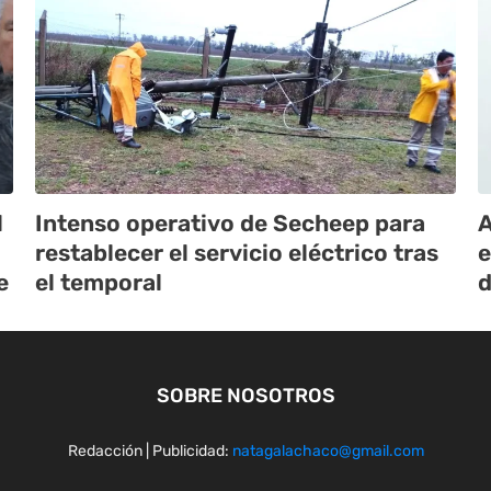
l
Intenso operativo de Secheep para
A
restablecer el servicio eléctrico tras
e
e
el temporal
d
SOBRE NOSOTROS
Redacción | Publicidad:
natagalachaco@gmail.com