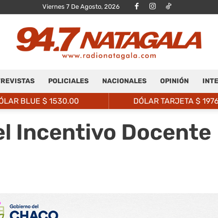
Viernes 7 De Agosto, 2026
REVISTAS
POLICIALES
NACIONALES
OPINIÓN
INT
Radio
ÓLAR BLUE $
1530.00
DÓLAR TARJETA $
197
el Incentivo Docente
Natagalá