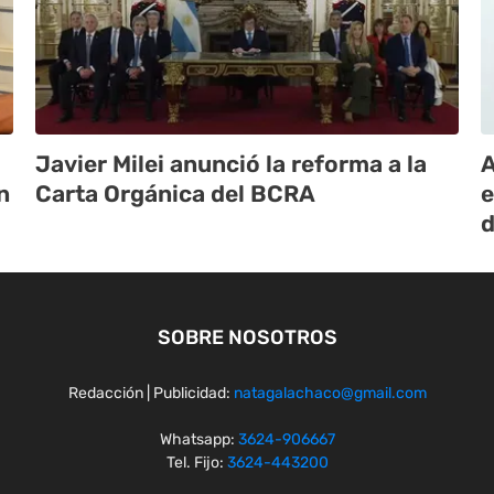
Javier Milei anunció la reforma a la
A
n
Carta Orgánica del BCRA
e
d
SOBRE NOSOTROS
Redacción | Publicidad:
natagalachaco@gmail.com
Whatsapp:
3624-906667
Tel. Fijo:
3624-443200