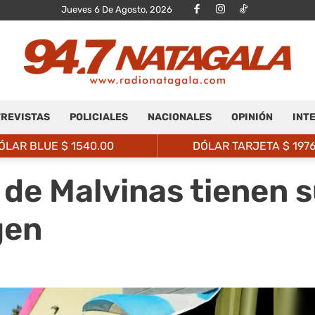
Jueves 6 De Agosto, 2026
REVISTAS
POLICIALES
NACIONALES
OPINIÓN
INT
Radio
ÓLAR BLUE $
1540.00
DÓLAR TARJETA $
197
de Malvinas tienen s
gen
Natagalá