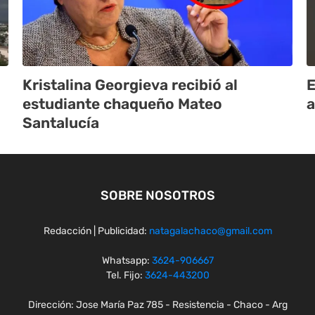
Kristalina Georgieva recibió al
E
estudiante chaqueño Mateo
a
Santalucía
SOBRE NOSOTROS
Redacción | Publicidad:
natagalachaco@gmail.com
Whatsapp:
3624-906667
Tel. Fijo:
3624-443200
Dirección: Jose María Paz 785 - Resistencia - Chaco - Arg