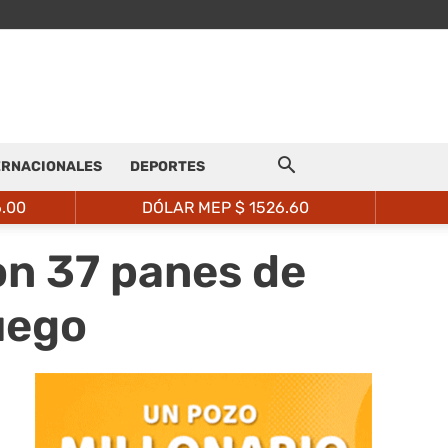
ERNACIONALES
DEPORTES
6.00
DÓLAR MEP $
1526.60
on 37 panes de
uego