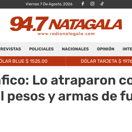
Viernes 7 De Agosto, 2026
REVISTAS
POLICIALES
NACIONALES
OPINIÓN
INT
Radio
ÓLAR BLUE $
1525.00
DÓLAR TARJETA $
197
áfico: Lo atraparon c
l pesos y armas de f
Natagalá