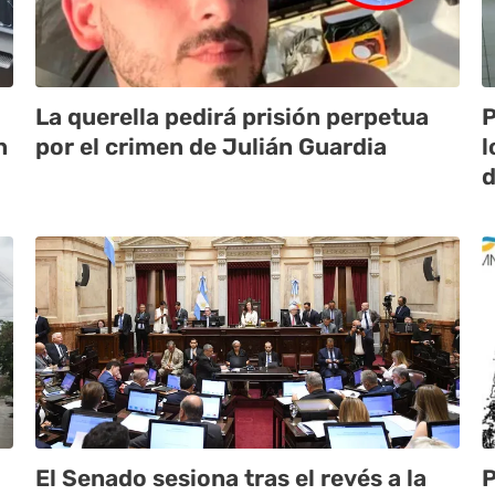
La querella pedirá prisión perpetua
P
n
por el crimen de Julián Guardia
l
d
El Senado sesiona tras el revés a la
P