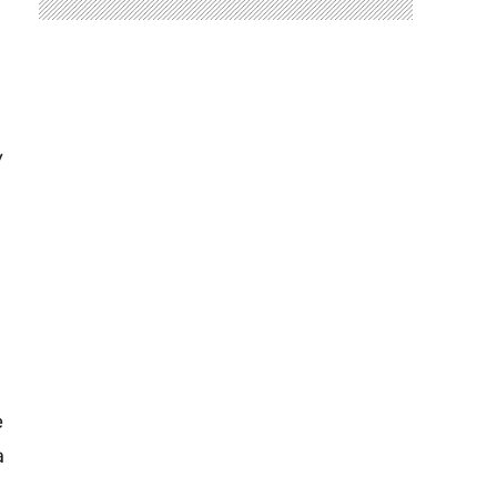
y
e
a