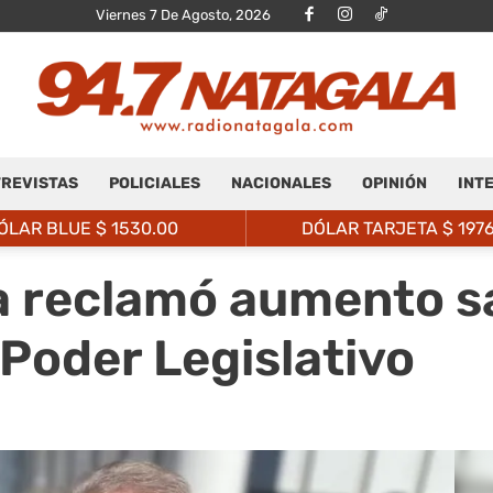
Viernes 7 De Agosto, 2026
REVISTAS
POLICIALES
NACIONALES
OPINIÓN
INT
Radio
ÓLAR BLUE $
1530.00
DÓLAR TARJETA $
197
 reclamó aumento sa
 Poder Legislativo
Natagalá