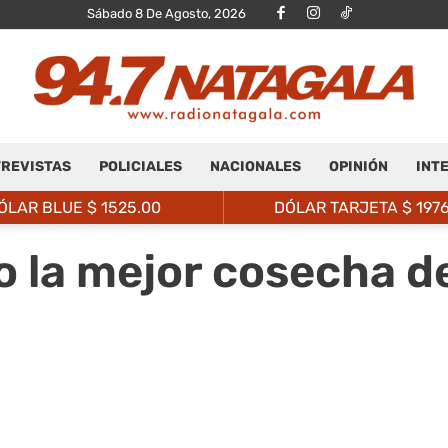
Sábado 8 De Agosto, 2026
REVISTAS
POLICIALES
NACIONALES
OPINIÓN
INT
Radio
ÓLAR BLUE $
1525.00
DÓLAR TARJETA $
197
o la mejor cosecha d
Natagalá