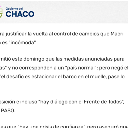
 justificar la vuelta al control de cambios que Macri
 es "incómoda".
dmitió este domingo que las medidas anunciadas para
ias" y no corresponden a un "país normal"; pero negó e
el desafío es estacionar el barco en el muelle, pase lo
ición e incluso "hay diálogo con el Frente de Todos",
s PASO.
as que "hay una crisis de confianza", pero aseguró qu