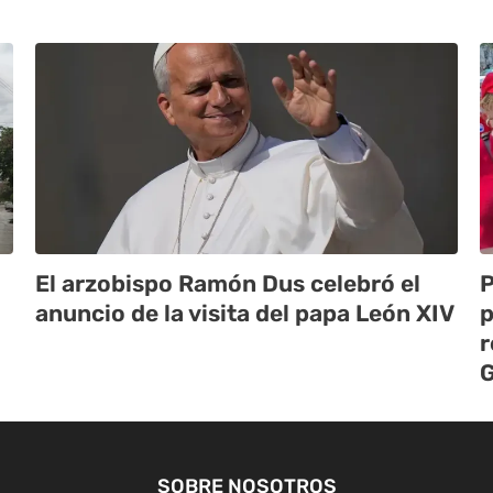
El arzobispo Ramón Dus celebró el
P
anuncio de la visita del papa León XIV
p
r
G
SOBRE NOSOTROS