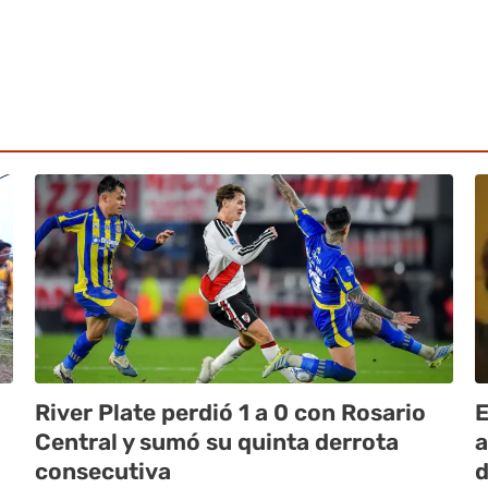
River Plate perdió 1 a 0 con Rosario
E
Central y sumó su quinta derrota
a
consecutiva
d