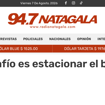
Viernes 7 De Agosto, 2026
REVISTAS
POLICIALES
NACIONALES
OPINIÓN
INT
Radio
ÓLAR BLUE $
1525.00
DÓLAR TARJETA $
197
fío es estacionar el 
Natagalá