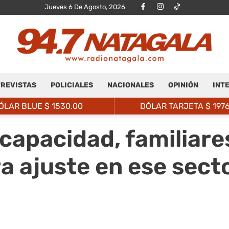
Jueves 6 De Agosto, 2026
REVISTAS
POLICIALES
NACIONALES
OPINIÓN
INT
Radio
ÓLAR BLUE $
1530.00
DÓLAR TARJETA $
197
capacidad, familiares
 ajuste en ese sect
Natagalá