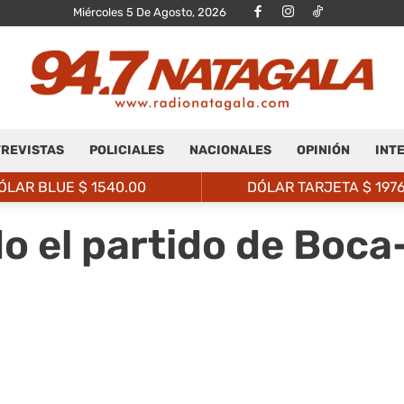
Miércoles 5 De Agosto, 2026
REVISTAS
POLICIALES
NACIONALES
OPINIÓN
INT
Radio
ÓLAR BLUE $
1540.00
DÓLAR TARJETA $
197
 el partido de Boca-
Natagalá