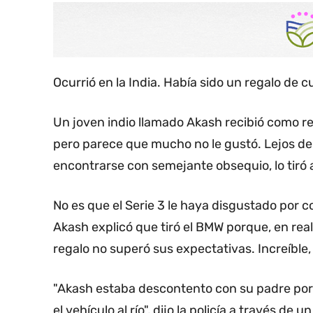
Ocurrió en la India. Había sido un regalo de 
Un joven indio llamado Akash recibió como r
pero parece que mucho no le gustó. Lejos de l
encontrarse con semejante obsequio, lo tiró al
No es que el Serie 3 le haya disgustado por 
Akash explicó que tiró el BMW porque, en real
regalo no superó sus expectativas. Increíble, 
"Akash estaba descontento con su padre por
el vehículo al río", dijo la policía a través de 