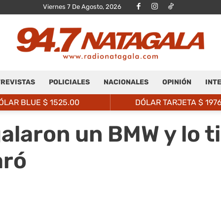
Viernes 7 De Agosto, 2026
REVISTAS
POLICIALES
NACIONALES
OPINIÓN
INT
Radio
ÓLAR BLUE $
1525.00
DÓLAR TARJETA $
197
alaron un BMW y lo tir
aró
Natagalá