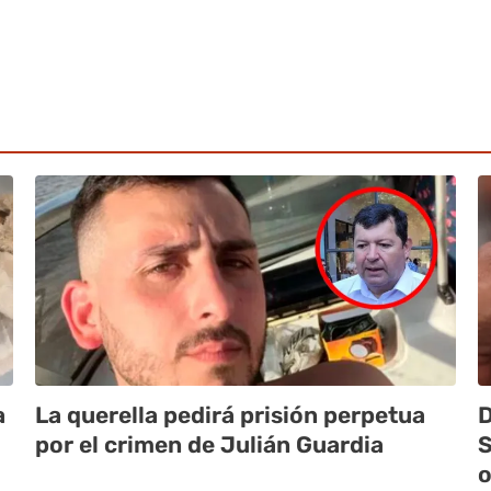
a
La querella pedirá prisión perpetua
D
por el crimen de Julián Guardia
S
o