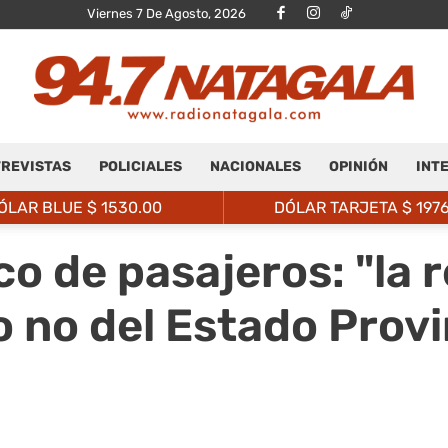
Viernes 7 De Agosto, 2026
REVISTAS
POLICIALES
NACIONALES
OPINIÓN
INT
Radio
ÓLAR BLUE $
1530.00
DÓLAR TARJETA $
197
co de pasajeros: "la 
 no del Estado Provin
Natagalá