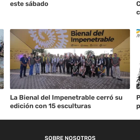
este sábado
C
c
La Bienal del Impenetrable cerró su
P
edición con 15 esculturas
p
SOBRE NOSOTROS