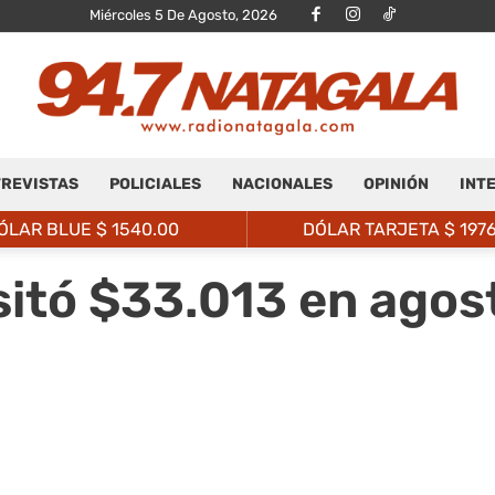
Miércoles 5 De Agosto, 2026
REVISTAS
POLICIALES
NACIONALES
OPINIÓN
INT
Radio
ÓLAR BLUE $
1540.00
DÓLAR TARJETA $
197
sitó $33.013 en agos
Natagalá