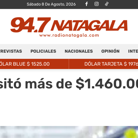
Sábado 8 De Agosto, 2026
REVISTAS
POLICIALES
NACIONALES
OPINIÓN
INT
Radio
ÓLAR BLUE $
1525.00
DÓLAR TARJETA $
197
sitó más de $1.460.0
Natagalá