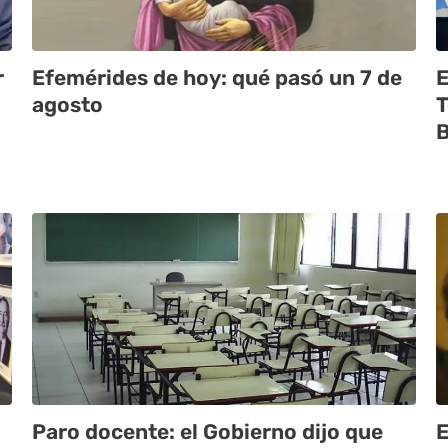
r
Efemérides de hoy: qué pasó un 7 de
E
agosto
T
B
Paro docente: el Gobierno dijo que
E