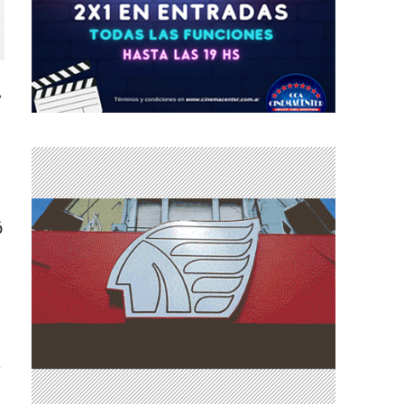
,
ó
,