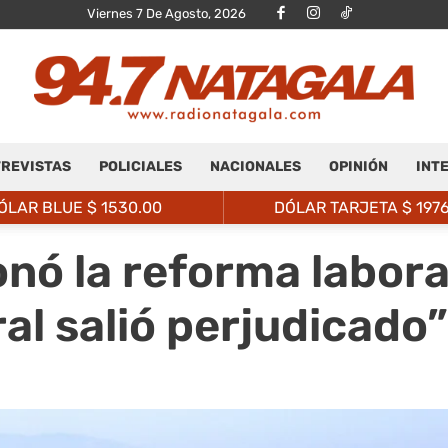
Viernes 7 De Agosto, 2026
REVISTAS
POLICIALES
NACIONALES
OPINIÓN
INT
Radio
ÓLAR BLUE $
1530.00
DÓLAR TARJETA $
197
nó la reforma labora
ral salió perjudicado”
Natagalá