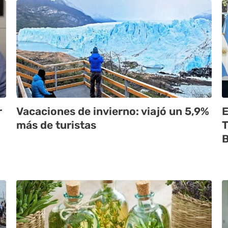
r
Vacaciones de invierno: viajó un 5,9%
E
más de turistas
T
B