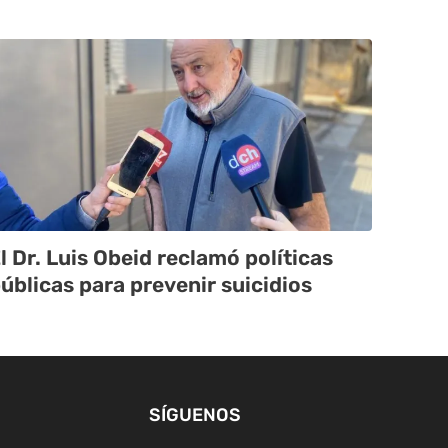
l Dr. Luis Obeid reclamó políticas
úblicas para prevenir suicidios
SÍGUENOS