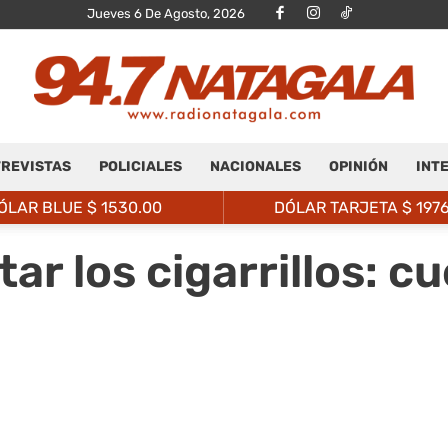
Jueves 6 De Agosto, 2026
REVISTAS
POLICIALES
NACIONALES
OPINIÓN
INT
Radio
ÓLAR BLUE $
1530.00
DÓLAR TARJETA $
197
ar los cigarrillos: 
Natagalá