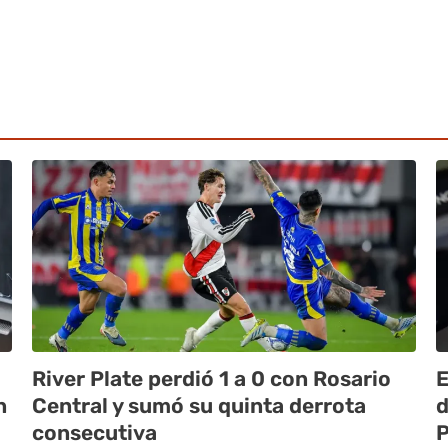
River Plate perdió 1 a 0 con Rosario
E
n
Central y sumó su quinta derrota
d
consecutiva
P