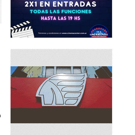
a
a
,