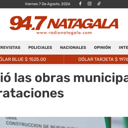
Viernes 7 De Agosto, 2026
REVISTAS
POLICIALES
NACIONALES
OPINIÓN
INT
Radio
ÓLAR BLUE $
1525.00
DÓLAR TARJETA $
197
ó las obras municipa
trataciones
Natagalá