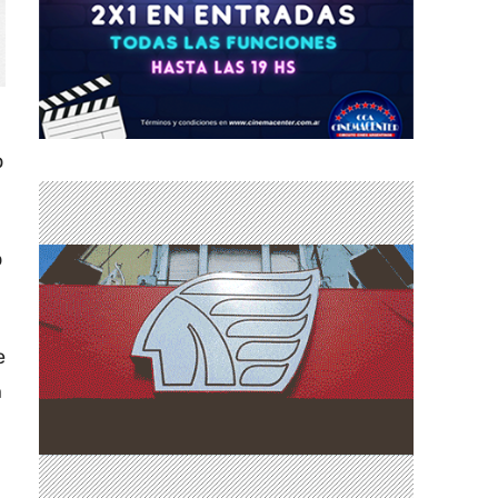
o
o
e
n