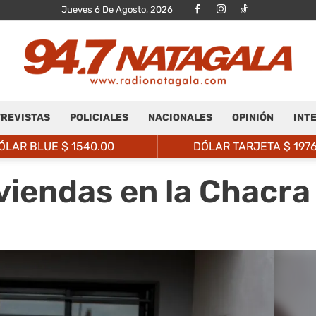
Jueves 6 De Agosto, 2026
REVISTAS
POLICIALES
NACIONALES
OPINIÓN
INT
Radio
ÓLAR BLUE $
1540.00
DÓLAR TARJETA $
197
viendas en la Chacra
Natagalá