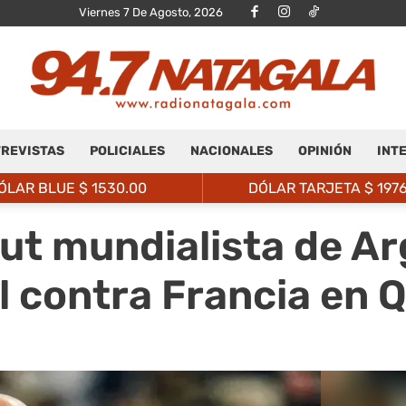
Viernes 7 De Agosto, 2026
REVISTAS
POLICIALES
NACIONALES
OPINIÓN
INT
Radio
ÓLAR BLUE $
1530.00
DÓLAR TARJETA $
197
but mundialista de Ar
nal contra Francia en
Natagalá