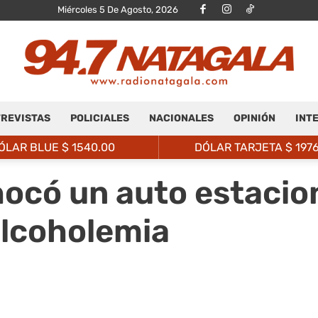
Miércoles 5 De Agosto, 2026
REVISTAS
POLICIALES
NACIONALES
OPINIÓN
INT
Radio
ÓLAR BLUE $
1540.00
DÓLAR TARJETA $
197
hocó un auto estacio
alcoholemia
Natagalá