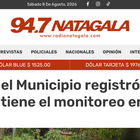
Sábado 8 De Agosto, 2026
REVISTAS
POLICIALES
NACIONALES
OPINIÓN
INT
Radio
ÓLAR BLUE $
1525.00
DÓLAR TARJETA $
197
 el Municipio registr
tiene el monitoreo e
Natagalá