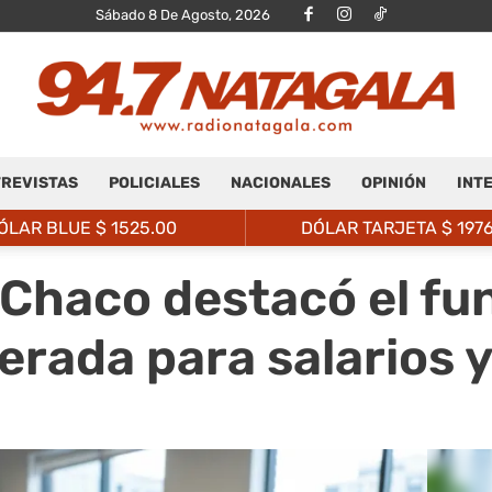
Sábado 8 De Agosto, 2026
REVISTAS
POLICIALES
NACIONALES
OPINIÓN
INT
Radio
ÓLAR BLUE $
1525.00
DÓLAR TARJETA $
197
 Chaco destacó el fu
rada para salarios y
Natagalá