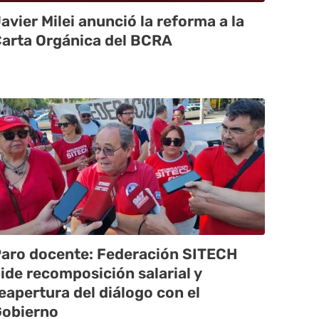
avier Milei anunció la reforma a la
arta Orgánica del BCRA
aro docente: Federación SITECH
ide recomposición salarial y
eapertura del diálogo con el
obierno