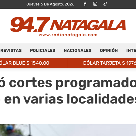
Jueves 6 De Agosto, 2026
REVISTAS
POLICIALES
NACIONALES
OPINIÓN
INT
Radio
ÓLAR BLUE $
1540.00
DÓLAR TARJETA $
197
 cortes programado
en varias localidades
Natagalá