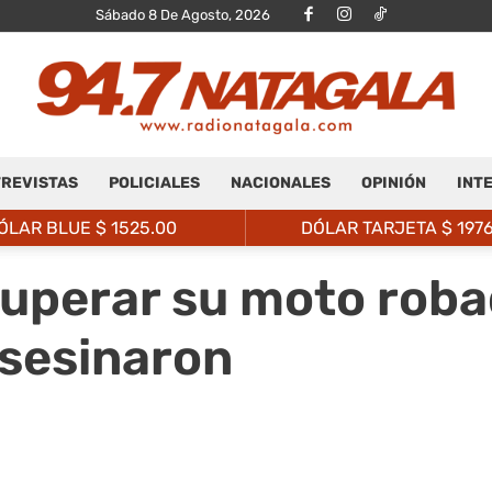
Sábado 8 De Agosto, 2026
REVISTAS
POLICIALES
NACIONALES
OPINIÓN
INT
Radio
ÓLAR BLUE $
1525.00
DÓLAR TARJETA $
197
ecuperar su moto roba
asesinaron
Natagalá